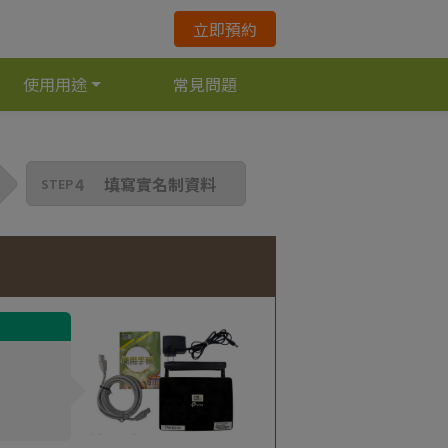
立即預約
使用用途
常見問題
4
填寫實名制資料
STEP