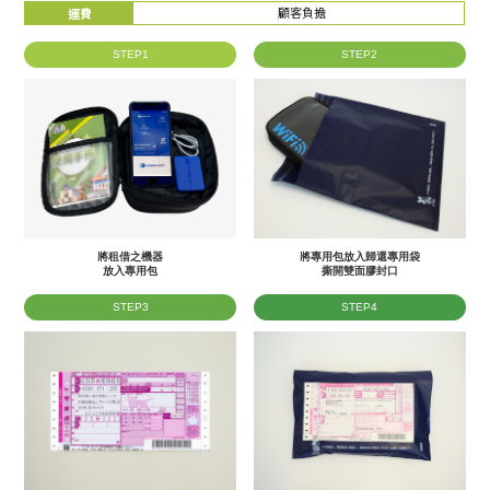
顧客負擔
運費
STEP1
STEP2
將租借之機器
將專用包放入歸還專用袋
放入專用包
撕開雙面膠封口
STEP3
STEP4