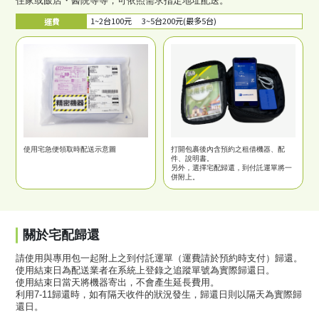
住家或飯店・醫院等等，可依照需求指定地址配送。
1~2台100元 3~5台200元(最多5台)
運費
使用宅急便
領取時
配送示意圖
打開包裹後內含預約之租借機器、配
件、說明書。
另外，選擇宅配歸還，到付託運單將一
併附上。
關於宅配歸還
請使用與專用包一起附上之到付託運單（運費請於預約時支付）歸還。
使用結束日為配送業者在系統上登錄之追蹤單號為實際歸還日。
使用結束日當天將機器寄出，不會產生延長費用。
利用7-11歸還時，如有隔天收件的狀況發生，歸還日則以隔天為實際歸
還日。