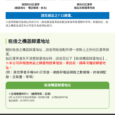
填寫到付託運單
將到付託運單
(確認地址・電話號碼・姓名)
黏貼至歸還專用袋
請至就近之7-11歸還。
※使用黑貓宅急便以外的方式（無包裹追蹤系統的配送業者和普通郵件等等）歸還的話，租
借之機器送達至本公司當天為使用結束日。
租借之機器歸還地址
關於租借之機器歸還地址，請使用租借配件裡一併附上之到付託運單歸
還。
如託運單遺失不清楚歸還地址時，請送至以下【租借機器歸還地址】。
※本公司非租借商品之歸還物逐漸增加。寄送前，請再次確認歸還地
址。
(例：其他業者手機WiFi分享器、網路和電話線路之數據機・終端視配
器・主裝置、等等)
租借機器歸還地址
＜台灣租借WiFi＞（適用地區：台灣）
100 台北市中正區忠孝西路一段6號12樓 台灣租借WiFi收
電話號碼：02-8979-1050