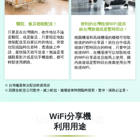
醫院、飯店都能配送！
便利的台灣租借WiFi提供
給台灣旅遊或是暫時回台！
只要是在台灣國內，收件地址不論
是
醫院，或是飯店，只要指定地點
桃園機場和高雄機場的櫃檯可領取
便能
配送至自家以外的地址。
突發
租借
的WiFi分享器！前往台中或高
住院或臨時出差時，透過線上
申
雄旅行
暫時回台的時候，只要申請
請，最快隔天就可送達！
無論是電
租借WiFi，
在機場便可以領取租借
腦觀看影片或是玩手機遊戲，
都可
的WiFi分享器
並且能馬上使用。國
輕鬆使用網路。
內旅遊或是暫時回台
推薦使用台灣
租借WiFi。
※ 台灣離島無法配送敬請見諒
※ 因應各航空公司暫停・減少航班，櫃檯營業時間臨時變更・暫停，請務必注意。
WiFi分享機
USAGE SCENE
利用用途