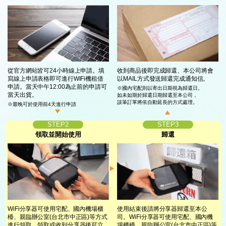
從官方網站皆可24小時線上申請。填
收到商品後即完成歸還、本公司將會
寫線上
申請表格即可進行WiFi機租借
以
MAIL方式發送歸還完成通知信。
申請。
當天中午12:00為止前的申請可
※國內宅配則以寄出日期視為歸還日。
當天出貨。
如未如期於歸還日期歸還至本公司，
該筆訂單將依自動延長的方式處理。
※最晚可於使用前4天進行申請
STEP2
STEP3
領取並開始使用
歸還
WiFi分享器可使用宅配、國內機場櫃
使用結束後請將分享器歸還至本公
檯、
親臨辦公室(台北市中正區)等方式
司。
WiFi分享器可使用宅配、國內機
進行領取。
領取或收到分享器後可立
場櫃檯、
親臨辦公室(台北市中正區)
等