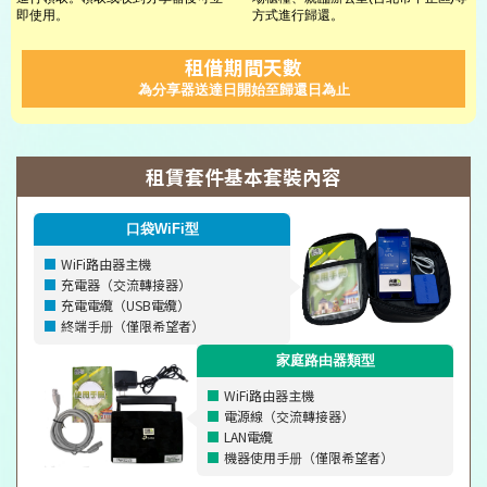
即使用。
方式進行歸還。
租借期間天數
為分享器送達日開始至歸還日為止
租賃套件基本套裝內容
口袋WiFi型
WiFi路由器主機
充電器（交流轉接器）
充電電纜（USB電纜）
終端手册（僅限希望者）
家庭路由器類型
WiFi路由器主機
電源線（交流轉接器）
LAN電纜
機器使用手册（僅限希望者）