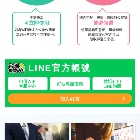
不需施工
國內宅配・機場・親臨辦公室等
可立即使用
簡易領還
因為WiFi連線方式操作簡單，
使用黑貓宅急便、機場櫃檯、
拿到分享器後可立即使用。
或親臨辦公室皆可以
領取歸還分享器。
LINE官方帳號
租借WiFi
歡迎利用
好友專屬優惠
客服中心
LINE詢問
加入好友