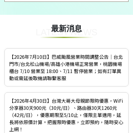
最新消息
LATEST NEWS
【2026年7月10日】巴威颱風營業時間調整公告｜台北
門市/台北松山機場/高雄小港機場正常營業，桃園機場
櫃台 7/10 營業至 18:00、7/11 暫停營業；如有訂單異
動或需延後取機請聯繫客服
【2026年4月30日】台灣大哥大母親節限時優惠，WiFi
分享器30天900元（30元/日）、路由器30天1260元
（42元/日），優惠期限至5/10止，僅限主單適用，延
長將依原價計算。把握限時優惠，立即預約，隨時安心
上網！