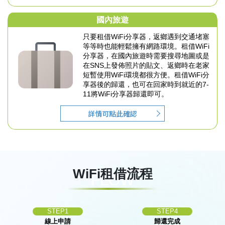
國內旅遊
只要租借WiFi分享器，返鄉遇到交通堵塞
等等時也能
輕鬆擁有網路環境。
租借WiFi
分享器，在國內旅遊時需要搜尋地圖或是
在
SNS上發佈照片的貼文、返鄉時在老家
短暫使用
WiFi環境都很方便。
租借WiFi分
享器後的歸還，也可在回家時到就近的7-
11
將WiFi分享器歸還即可。
詳情可點此確認
WiFi租借流程
FLOW
STEP1
STEP4
線上申請
歸還完成