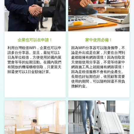
企業也可以在申請！
家中使用必備！
利用台灣租借WiFi，企業也可以申
因為WiFi分享器可以隨身攜帶，不
請
多台分享器。
並且，最短可以1
論是
外出或是在家，只要在台灣到
日為單位租借，方便使用
於國內展
處都能
擁有網路環境！
因為領取當
覽會等等的短期活動。
在國內我們
天便能使用分享器，不需等待
家中
有開放的機場櫃檯領取，
只要當天
網路施工馬上就能擁有網路環境！
歸還便可以1日金額做計算。
因為是租借服務不會有約金產生。
長期也好短期也好，依照顧客需要
使用
的期間，可以隨時歸還不用負
擔解約金。