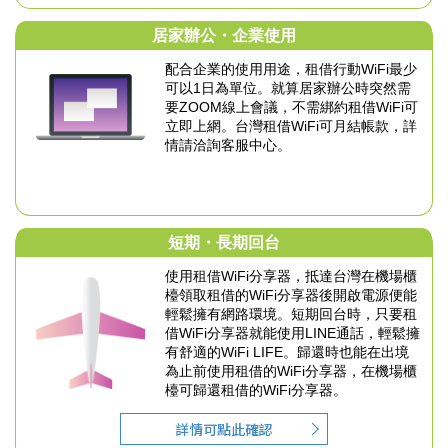
居家辦公・企業使用
配合企業的使用用途，租借行動WiFi最少
可以
1日為單位。就算居家辦公時突然需
要
ZOOM線上會議，不需綁約租借WiFi可
立即上網。
台灣租借WiFi可月結帳款，詳
情請洽詢客服中心。
短期・長期回台
使用租借WiFi分享器，抵達台灣在機場櫃
檯領取租借的
WiFi分享器後開啟電源便能
輕鬆擁有網路環境。
短期回台時，只要租
借WiFi分享器就能使用LINE通話，
輕鬆擁
有舒適的WiFi LIFE。
歸還時也能在出境
為止前使用租借的WiFi分享器，
在機場櫃
檯可歸還租借的WiFi分享器。
詳情可點此確認